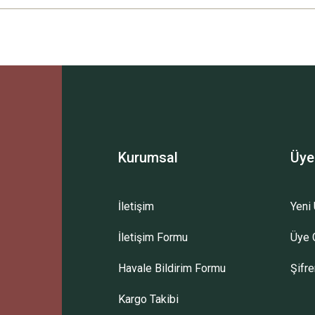
Ürün hakkında henüz soru sorulmamış.
Bu ürüne ilk yorumu siz yapın!
Sitemize ilk yorumu siz yapın!
Deneyimini Paylaş
Yorum Yaz
Soru Sor
Kurumsal
Üye
İletişim
Yeni 
İletişim Formu
Üye G
Havale Bildirim Formu
Şifr
Kargo Takibi