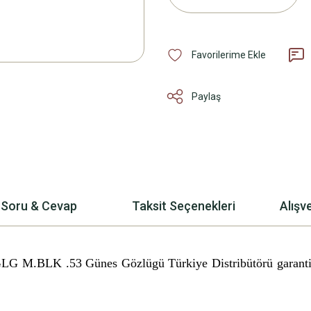
Paylaş
Soru & Cevap
Taksit Seçenekleri
Alışv
LG M.BLK .53 Günes Gözlügü
Türkiye Distribütörü garanti