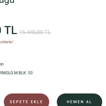
0 TL
15.445,00 TL
itlerle!
on
RMGLG M.BLK .53
SEPETE EKLE
HEMEN AL