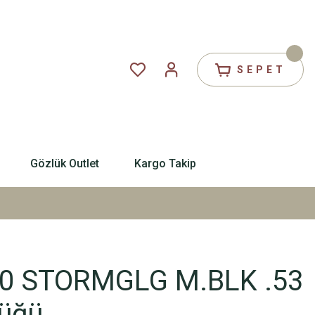
SEPET
Gözlük Outlet
Kargo Takip
 40 STORMGLG M.BLK .53
üğü