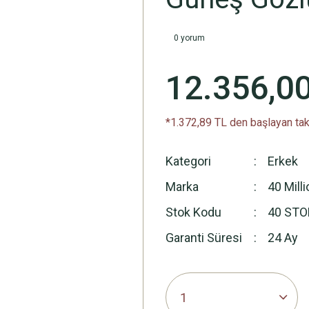
0 yorum
12.356,0
*1.372,89 TL den başlayan taks
Kategori
Erkek
Marka
40 Milli
Stok Kodu
40 STO
Garanti Süresi
24 Ay