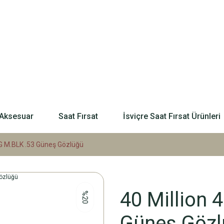
Aksesuar
Saat Fırsat
İsviçre Saat Fırsat Ürünleri
G M.BLK .53 Güneş Gözlüğü
40 Million
%20
Güneş Gözl