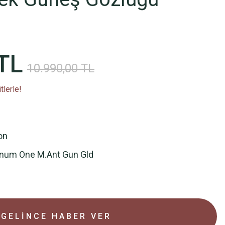
TL
10.990,00 TL
tlerle!
on
num One M.Ant Gun Gld
GELİNCE HABER VER