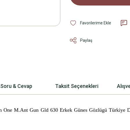
Paylaş
Soru & Cevap
Taksit Seçenekleri
Alışv
m One M.Ant Gun Gld 630 Erkek Günes Gözlügü
Türkiye D