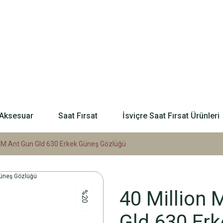
Aksesuar
Saat Fırsat
İsviçre Saat Fırsat Ürünleri
 M.Ant Gun Gld 630 Erkek Güneş Gözlüğü
40 Million
%20
Gld 630 Er