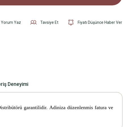
Yorum Yaz
Tavsiye Et
Fiyatı Düşünce Haber Ver
eriş Deneyimi
istribütörü garantilidir. Adiniza düzenlenmis fatura ve