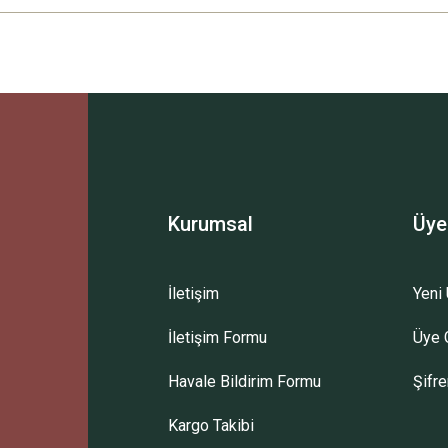
Ürün hakkında henüz soru sorulmamış.
Bu ürüne ilk yorumu siz yapın!
Sitemize ilk yorumu siz yapın!
Deneyimini Paylaş
Yorum Yaz
Soru Sor
Kurumsal
Üye
İletişim
Yeni 
İletişim Formu
Üye G
Havale Bildirim Formu
Şifr
Kargo Takibi