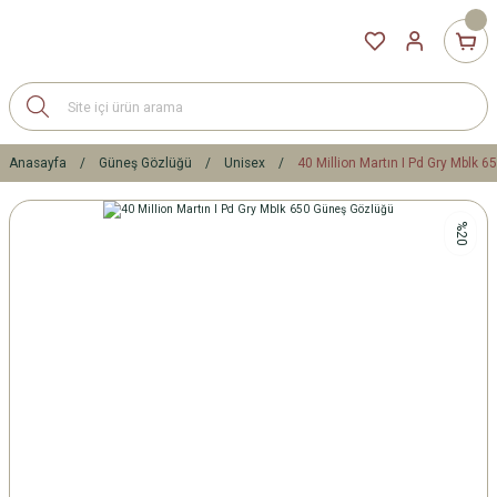
Anasayfa
Güneş Gözlüğü
Unisex
40 Million Martın I Pd Gry Mblk 
%20