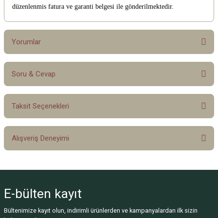
düzenlenmis fatura ve garanti belgesi ile gönderilmektedir.
Yorumlar
Soru & Cevap
Bu ürüne ilk yorumu siz yapın!
Taksit Seçenekleri
Yorum Yaz
Ürün hakkında henüz soru sorulmamış.
Alışveriş Deneyimi
Soru Sor
Sitemize ilk yorumu siz yapın!
E-bülten
kayıt
Deneyimini Paylaş
Bültenimize kayıt olun, indirimli ürünlerden ve kampanyalardan ilk sizin