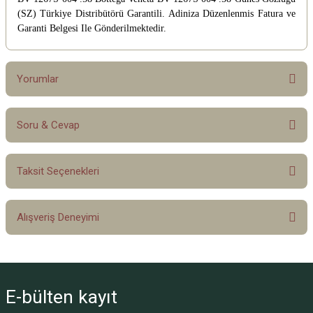
(SZ)
Türkiye Distribütörü Garantili. Adiniza Düzenlenmis Fatura ve
Garanti Belgesi Ile Gönderilmektedir.
Yorumlar
Soru & Cevap
Bu ürüne ilk yorumu siz yapın!
Taksit Seçenekleri
Yorum Yaz
Ürün hakkında henüz soru sorulmamış.
Alışveriş Deneyimi
Soru Sor
Sitemize ilk yorumu siz yapın!
E-bülten
kayıt