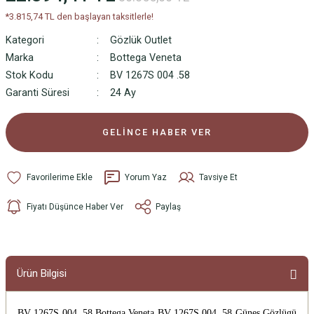
*3.815,74 TL den başlayan taksitlerle!
Kategori
Gözlük Outlet
Marka
Bottega Veneta
Stok Kodu
BV 1267S 004 .58
Garanti Süresi
24 Ay
GELİNCE HABER VER
Yorum Yaz
Tavsiye Et
Fiyatı Düşünce Haber Ver
Paylaş
Ürün Bilgisi
BV 1267S 004 .58 Bottega Veneta BV 1267S 004 .58 Günes Gözlügü