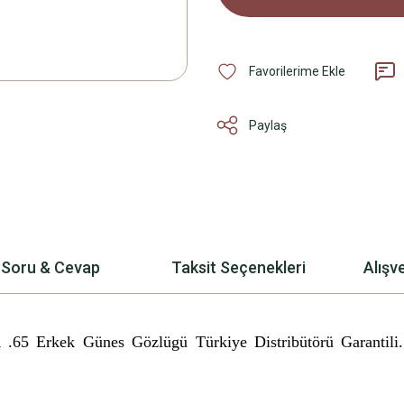
Paylaş
Soru & Cevap
Taksit Seçenekleri
Alışv
 .65 Erkek Günes Gözlügü
Türkiye Distribütörü Garantil