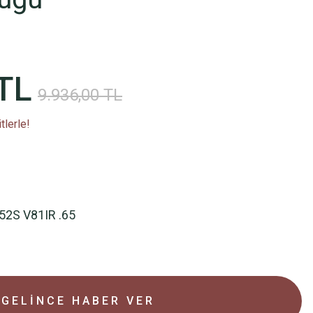
TL
9.936,00 TL
tlerle!
52S V81IR .65
GELİNCE HABER VER