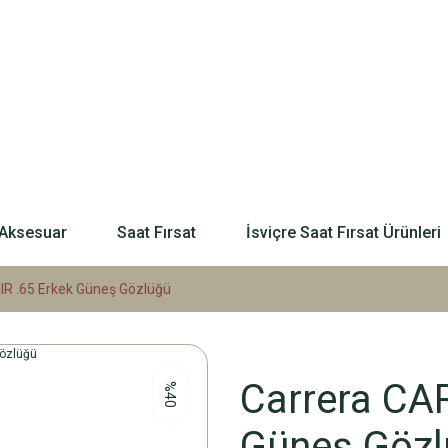
Aksesuar
Saat Fırsat
İsviçre Saat Fırsat Ürünleri
IR .65 Erkek Güneş Gözlüğü
Carrera CA
%40
Güneş Gözl