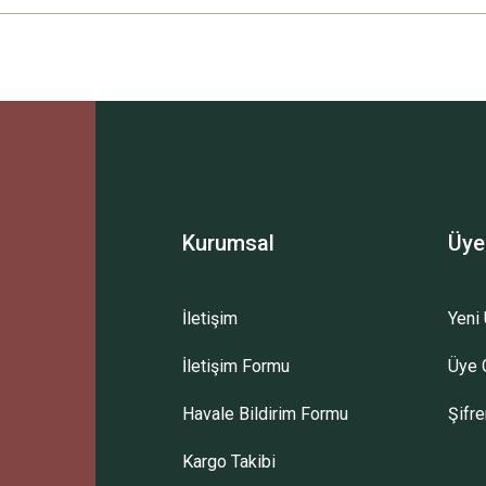
Ürün hakkında henüz soru sorulmamış.
Bu ürüne ilk yorumu siz yapın!
Sitemize ilk yorumu siz yapın!
Deneyimini Paylaş
Yorum Yaz
Soru Sor
Kurumsal
Üye
İletişim
Yeni 
İletişim Formu
Üye G
Havale Bildirim Formu
Şifr
Kargo Takibi