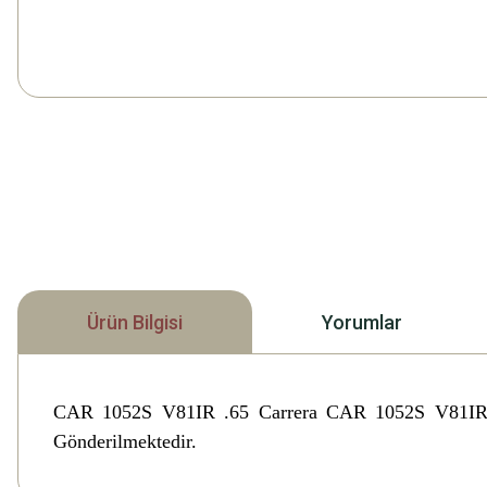
Ürün Bilgisi
Yorumlar
CAR 1052S V81IR .65 Carrera CAR 1052S V81IR
Gönderilmektedir.