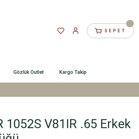
SEPET
Gözlük Outlet
Kargo Takip
R 1052S V81IR .65 Erkek
üğü