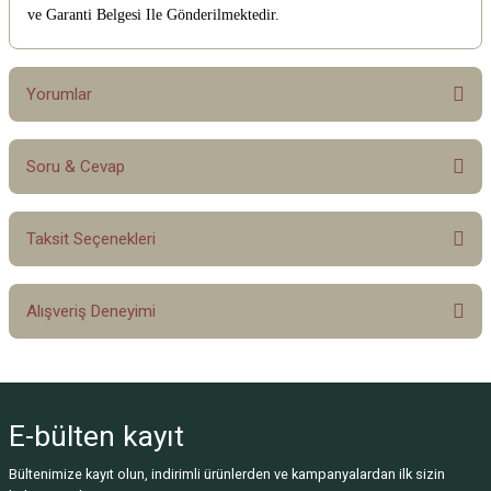
ve Garanti Belgesi Ile Gönderilmektedir.
Yorumlar
Soru & Cevap
Bu ürüne ilk yorumu siz yapın!
Taksit Seçenekleri
Yorum Yaz
Ürün hakkında henüz soru sorulmamış.
Alışveriş Deneyimi
Soru Sor
Sitemize ilk yorumu siz yapın!
E-bülten
kayıt
Deneyimini Paylaş
Bültenimize kayıt olun, indirimli ürünlerden ve kampanyalardan ilk sizin