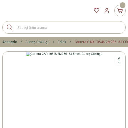
Anasayfa
Güneş Gözlüğü
Erkek
Carrera CAR 1054S 2M286 .63 Er
%39