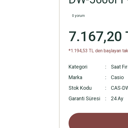
0 yorum
7.167,20 
*1.194,53 TL den başlayan taks
Kategori
Saat Fı
Marka
Casio
Stok Kodu
CAS-D
Garanti Süresi
24 Ay