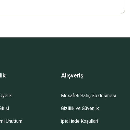
lik
Alışveriş
Üyelik
Mesafeli Satış Sözleşmesi
irişi
Gizlilik ve Güvenlik
emi Unuttum
İptal İade Koşullari