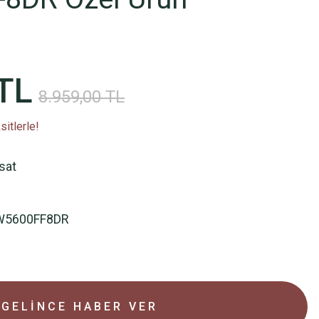
TL
8.959,00 TL
itlerle!
rsat
W5600FF8DR
GELİNCE HABER VER