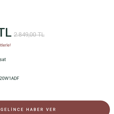
TL
2.849,00 TL
tlerle!
rsat
F20W1ADF
GELİNCE HABER VER