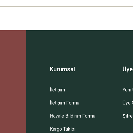
Ürün hakkında henüz soru sorulmamış.
Bu ürüne ilk yorumu siz yapın!
Sitemize ilk yorumu siz yapın!
Deneyimini Paylaş
Yorum Yaz
Soru Sor
Kurumsal
Üye
İletişim
Yeni 
İletişim Formu
Üye G
Havale Bildirim Formu
Şifr
Kargo Takibi