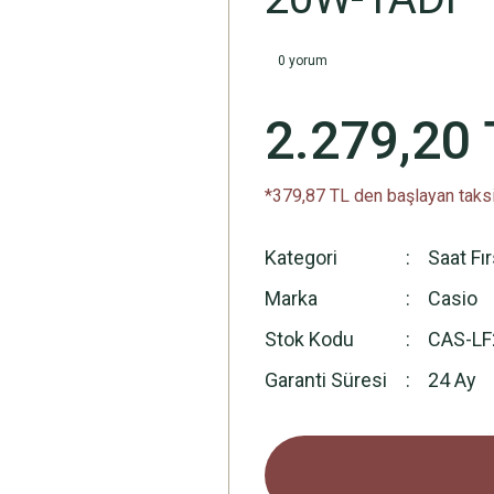
0 yorum
2.279,20 
*379,87 TL den başlayan taksi
Kategori
Saat Fı
Marka
Casio
Stok Kodu
CAS-L
Garanti Süresi
24 Ay