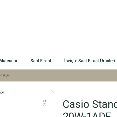
Aksesuar
Saat Fırsat
İsviçre Saat Fırsat Ürünleri
W-1ADF
Casio Stand
%20
20W-1ADF