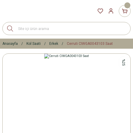
Anasayfa
Kol Saati
Erkek
Cerruti CIWGA0043103 Saat
%25