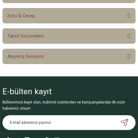
Soru & Cevap
Bu ürüne ilk yorumu siz yapın!
Taksit Seçenekleri
Yorum Yaz
Ürün hakkında henüz soru sorulmamış.
Alışveriş Deneyimi
Soru Sor
Sitemize ilk yorumu siz yapın!
E-bülten
kayıt
Deneyimini Paylaş
Bültenimize kayıt olun, indirimli ürünlerden ve kampanyalardan ilk sizin
haberiniz olsun!