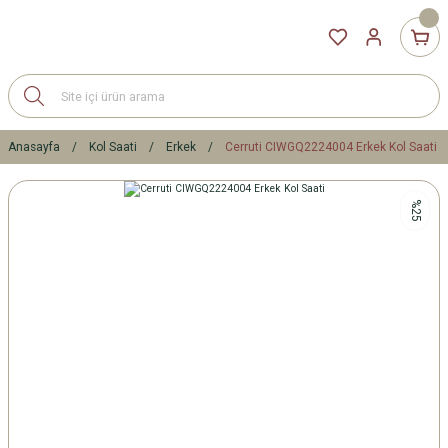
Anasayfa
Kol Saati
Erkek
Cerruti CIWGQ2224004 Erkek Kol Saati
%25