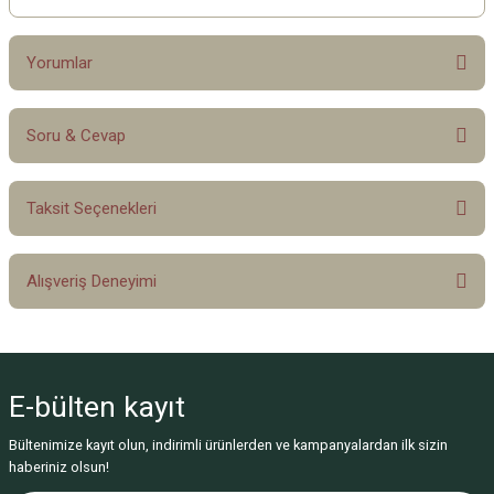
Yorumlar
Soru & Cevap
Bu ürüne ilk yorumu siz yapın!
Taksit Seçenekleri
Yorum Yaz
Ürün hakkında henüz soru sorulmamış.
Alışveriş Deneyimi
Soru Sor
Sitemize ilk yorumu siz yapın!
E-bülten
kayıt
Deneyimini Paylaş
Bültenimize kayıt olun, indirimli ürünlerden ve kampanyalardan ilk sizin
haberiniz olsun!