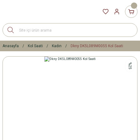
Anasayfa
Kol Saati
Kadın
Dkny DK5L089M0055 Kol Saati
%25