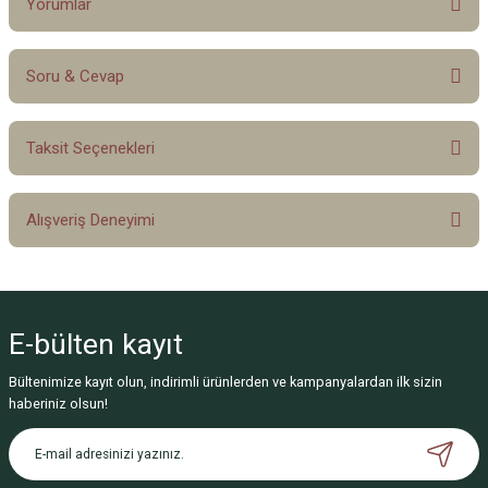
Yorumlar
Soru & Cevap
Bu ürüne ilk yorumu siz yapın!
Taksit Seçenekleri
Yorum Yaz
Ürün hakkında henüz soru sorulmamış.
Alışveriş Deneyimi
Soru Sor
Sitemize ilk yorumu siz yapın!
E-bülten
kayıt
Deneyimini Paylaş
Bültenimize kayıt olun, indirimli ürünlerden ve kampanyalardan ilk sizin
haberiniz olsun!