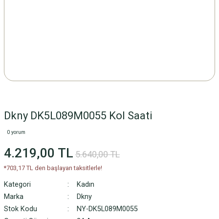
Dkny DK5L089M0055 Kol Saati
0 yorum
4.219,00 TL
5.640,00 TL
*703,17 TL den başlayan taksitlerle!
Kategori
Kadın
Marka
Dkny
Stok Kodu
NY-DK5L089M0055