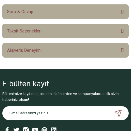
Soru & Cevap
Bu ürüne ilk yorumu siz yapın!
Taksit Seçenekleri
Yorum Yaz
Ürün hakkında henüz soru sorulmamış.
Alışveriş Deneyimi
Soru Sor
Sitemize ilk yorumu siz yapın!
E-bülten
kayıt
Deneyimini Paylaş
Bültenimize kayıt olun, indirimli ürünlerden ve kampanyalardan ilk sizin
haberiniz olsun!