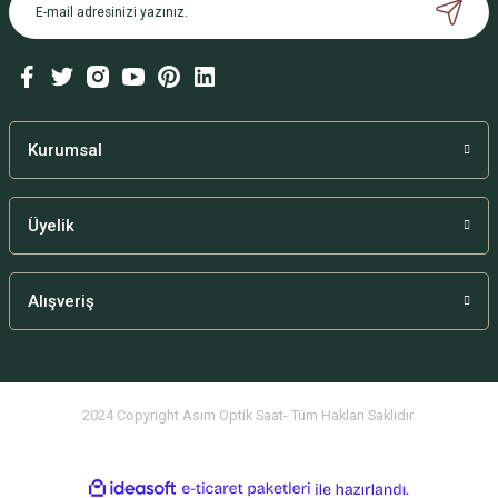
Kurumsal
Üyelik
Alışveriş
2024 Copyright Asım Optik Saat- Tüm Hakları Saklıdır.
ideasoft
ile
e-