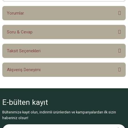
Yorumlar
Soru & Cevap
Bu ürüne ilk yorumu siz yapın!
Taksit Seçenekleri
Yorum Yaz
Ürün hakkında henüz soru sorulmamış.
Alışveriş Deneyimi
Soru Sor
Sitemize ilk yorumu siz yapın!
E-bülten
kayıt
Deneyimini Paylaş
Bültenimize kayıt olun, indirimli ürünlerden ve kampanyalardan ilk sizin
haberiniz olsun!