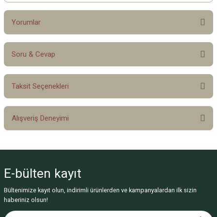
Yorumlar
Soru & Cevap
Bu ürüne ilk yorumu siz yapın!
Taksit Seçenekleri
Yorum Yaz
Ürün hakkında henüz soru sorulmamış.
Alışveriş Deneyimi
Soru Sor
Sitemize ilk yorumu siz yapın!
E-bülten
kayıt
Deneyimini Paylaş
Bültenimize kayıt olun, indirimli ürünlerden ve kampanyalardan ilk sizin
haberiniz olsun!