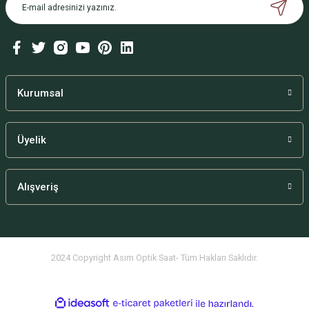
Kurumsal
Üyelik
Alışveriş
2024 Copyright Asım Optik Saat- Tüm Hakları Saklıdır.
ideasoft
ile
e-