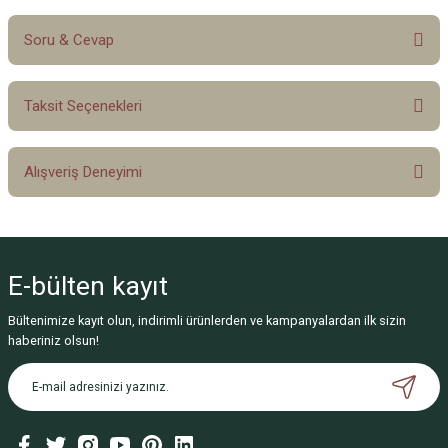
Soru & Cevap
Bu ürüne ilk yorumu siz yapın!
Taksit Seçenekleri
Yorum Yaz
Ürün hakkında henüz soru sorulmamış.
Alışveriş Deneyimi
Soru Sor
Sitemize ilk yorumu siz yapın!
E-bülten
kayıt
Deneyimini Paylaş
Bültenimize kayıt olun, indirimli ürünlerden ve kampanyalardan ilk sizin
haberiniz olsun!