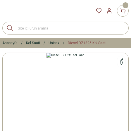
Anasayfa
Kol Saati
Unisex
Diesel DZ1895 Kol Saati
%25