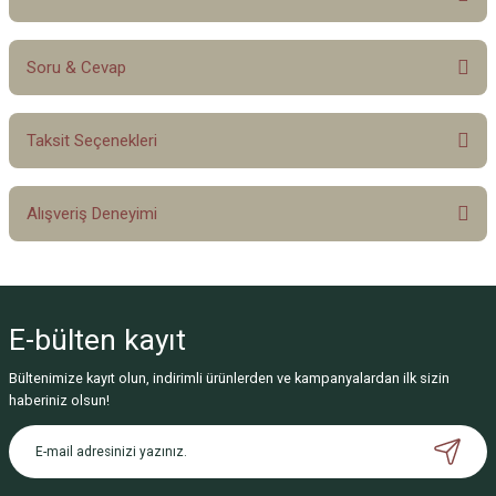
Soru & Cevap
Bu ürüne ilk yorumu siz yapın!
Taksit Seçenekleri
Yorum Yaz
Ürün hakkında henüz soru sorulmamış.
Alışveriş Deneyimi
Soru Sor
Sitemize ilk yorumu siz yapın!
E-bülten
kayıt
Deneyimini Paylaş
Bültenimize kayıt olun, indirimli ürünlerden ve kampanyalardan ilk sizin
haberiniz olsun!