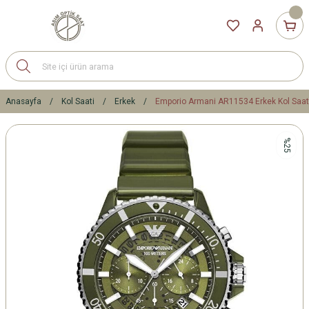
Anasayfa
Kol Saati
Erkek
Emporio Armani AR11534 Erkek Kol Saat
%25