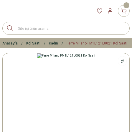
Anasayfa
Kol Saati
Kadın
Ferre Milano FM1L121L0021 Kol Saati
%5