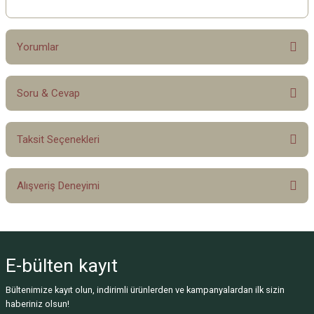
Yorumlar
Soru & Cevap
Bu ürüne ilk yorumu siz yapın!
Taksit Seçenekleri
Yorum Yaz
Ürün hakkında henüz soru sorulmamış.
Alışveriş Deneyimi
Soru Sor
Sitemize ilk yorumu siz yapın!
E-bülten
kayıt
Deneyimini Paylaş
Bültenimize kayıt olun, indirimli ürünlerden ve kampanyalardan ilk sizin
haberiniz olsun!