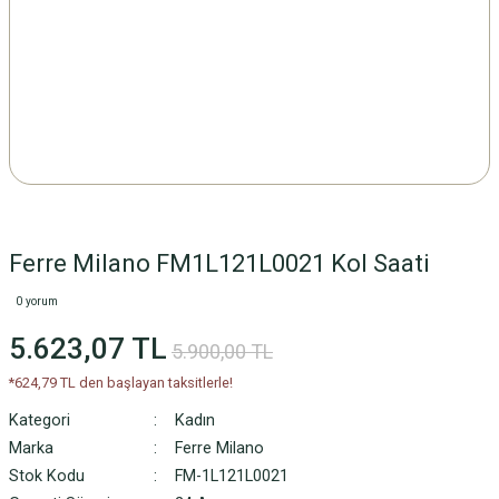
Ferre Milano FM1L121L0021 Kol Saati
0 yorum
5.623,07 TL
5.900,00 TL
*624,79 TL den başlayan taksitlerle!
Kategori
Kadın
Marka
Ferre Milano
Stok Kodu
FM-1L121L0021