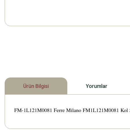
Ürün Bilgisi
Yorumlar
FM-1L121M0081 Ferre Milano FM1L121M0081 Kol Saati T