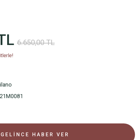
TL
6.650,00 TL
tlerle!
ilano
121M0081
GELİNCE HABER VER