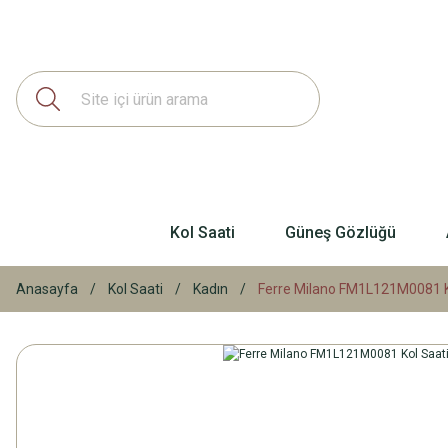
Kol Saati
Güneş Gözlüğü
Anasayfa
Kol Saati
Kadın
Ferre Milano FM1L121M0081 K