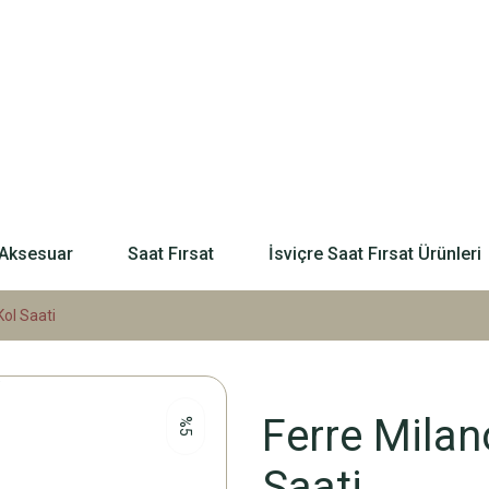
Aksesuar
Saat Fırsat
İsviçre Saat Fırsat Ürünleri
ol Saati
Ferre Mila
%5
Saati