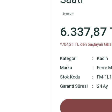
0 yorum
6.337,87 
*704,21 TL den başlayan taksi
Kategori
Kadın
Marka
Ferre M
Stok Kodu
FM-1L
Garanti Süresi
24 Ay