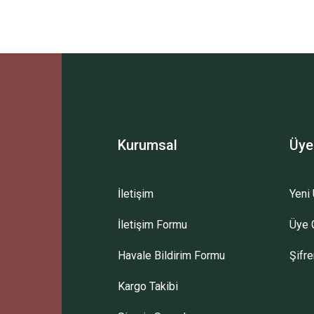
Ürün hakkında henüz soru sorulmamış.
Bu ürüne ilk yorumu siz yapın!
Sitemize ilk yorumu siz yapın!
Deneyimini Paylaş
Yorum Yaz
Soru Sor
Kurumsal
Üye
İletişim
Yeni 
İletişim Formu
Üye G
Havale Bildirim Formu
Şifr
Kargo Takibi