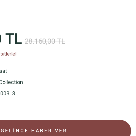
0 TL
28.160,00 TL
itlerle!
rsat
ollection
003L3
GELİNCE HABER VER