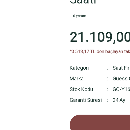
0 yorum
21.109,0
*3.518,17 TL den başlayan taks
Kategori
Saat Fı
Marka
Guess C
Stok Kodu
GC-Y16
Garanti Süresi
24 Ay