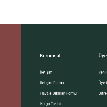
Ürün hakkında henüz soru sorulmamış.
Bu ürüne ilk yorumu siz yapın!
Sitemize ilk yorumu siz yapın!
Deneyimini Paylaş
Yorum Yaz
Soru Sor
Kurumsal
Üye
İletişim
Yeni 
İletişim Formu
Üye G
Havale Bildirim Formu
Şifr
Kargo Takibi