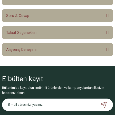
Soru & Cevap
Bu ürüne ilk yorumu siz yapın!
Taksit Seçenekleri
Yorum Yaz
Ürün hakkında henüz soru sorulmamış.
Alışveriş Deneyimi
Soru Sor
Sitemize ilk yorumu siz yapın!
E-bülten
kayıt
Deneyimini Paylaş
Bültenimize kayıt olun, indirimli ürünlerden ve kampanyalardan ilk sizin
haberiniz olsun!