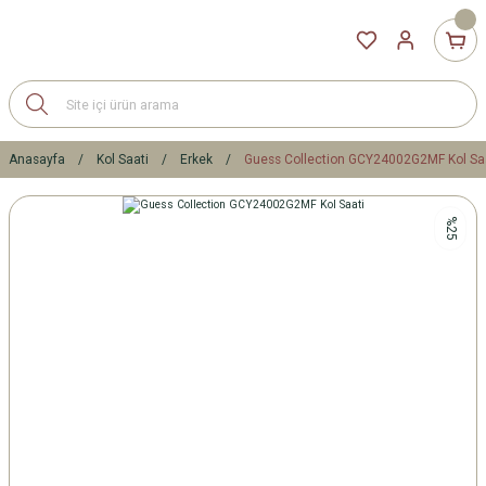
Anasayfa
Kol Saati
Erkek
Guess Collection GCY24002G2MF Kol Sa
%25