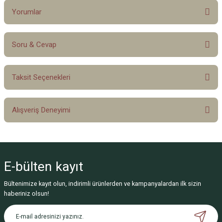
Yorumlar
Soru & Cevap
Bu ürüne ilk yorumu siz yapın!
Taksit Seçenekleri
Yorum Yaz
Ürün hakkında henüz soru sorulmamış.
Alışveriş Deneyimi
Soru Sor
Sitemize ilk yorumu siz yapın!
E-bülten
kayıt
Deneyimini Paylaş
Bültenimize kayıt olun, indirimli ürünlerden ve kampanyalardan ilk sizin
haberiniz olsun!