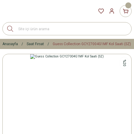
Anasayfa
Saat Fırsat
Guess Collection GCY27004G1MF Kol Saati (SZ)
%20