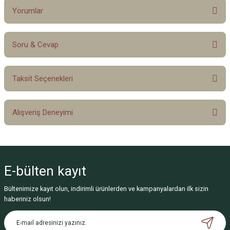
Yorumlar
Soru & Cevap
Bu ürüne ilk yorumu siz yapın!
Taksit Seçenekleri
Yorum Yaz
Ürün hakkında henüz soru sorulmamış.
Alışveriş Deneyimi
Soru Sor
Sitemize ilk yorumu siz yapın!
E-bülten
kayıt
Deneyimini Paylaş
Bültenimize kayıt olun, indirimli ürünlerden ve kampanyalardan ilk sizin
haberiniz olsun!