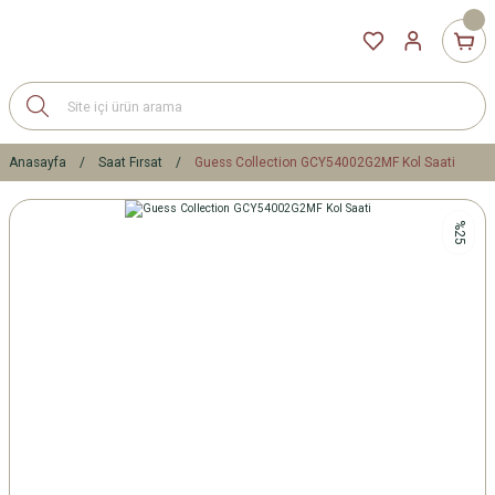
Anasayfa
Saat Fırsat
Guess Collection GCY54002G2MF Kol Saati
%25