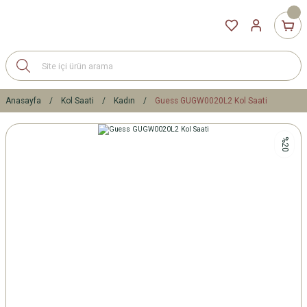
Anasayfa
Kol Saati
Kadın
Guess GUGW0020L2 Kol Saati
%20