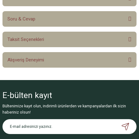
Soru & Cevap
Bu ürüne ilk yorumu siz yapın!
Taksit Seçenekleri
Yorum Yaz
Ürün hakkında henüz soru sorulmamış.
Alışveriş Deneyimi
Soru Sor
Sitemize ilk yorumu siz yapın!
E-bülten
kayıt
Deneyimini Paylaş
Bültenimize kayıt olun, indirimli ürünlerden ve kampanyalardan ilk sizin
haberiniz olsun!