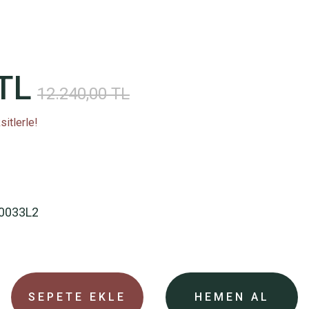
TL
12.240,00 TL
itlerle!
0033L2
SEPETE EKLE
HEMEN AL