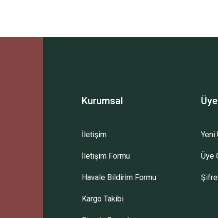
Ürün hakkında henüz soru sorulmamış.
Bu ürüne ilk yorumu siz yapın!
Sitemize ilk yorumu siz yapın!
Deneyimini Paylaş
Yorum Yaz
Soru Sor
Kurumsal
Üye
İletişim
Yeni 
İletişim Formu
Üye G
Havale Bildirim Formu
Şifr
Kargo Takibi