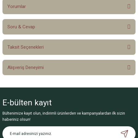
Yorumlar
Soru & Cevap
Bu ürüne ilk yorumu siz yapın!
Taksit Seçenekleri
Yorum Yaz
Ürün hakkında henüz soru sorulmamış.
Alışveriş Deneyimi
Soru Sor
Sitemize ilk yorumu siz yapın!
E-bülten
kayıt
Deneyimini Paylaş
Bültenimize kayıt olun, indirimli ürünlerden ve kampanyalardan ilk sizin
haberiniz olsun!