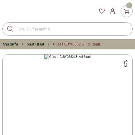
Anasayfa
Saat Fırsat
Guess GUW0562L3 Kol Saati
%20