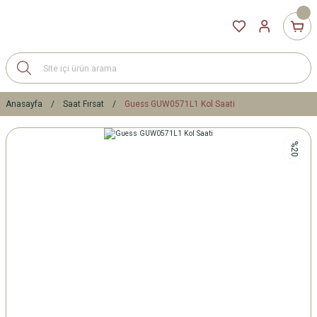
Anasayfa
Saat Fırsat
Guess GUW0571L1 Kol Saati
%20