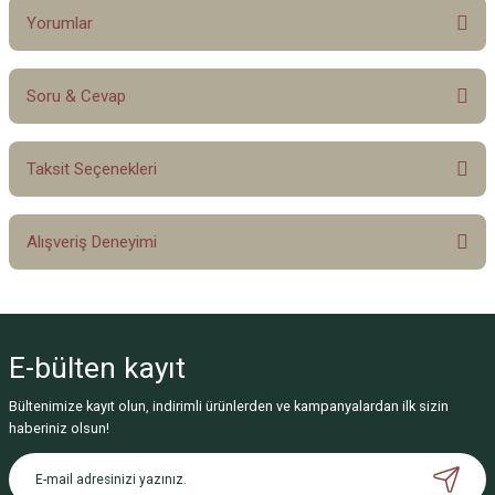
Yorumlar
Soru & Cevap
Bu ürüne ilk yorumu siz yapın!
Taksit Seçenekleri
Yorum Yaz
Ürün hakkında henüz soru sorulmamış.
Alışveriş Deneyimi
Soru Sor
Sitemize ilk yorumu siz yapın!
E-bülten
kayıt
Deneyimini Paylaş
Bültenimize kayıt olun, indirimli ürünlerden ve kampanyalardan ilk sizin
haberiniz olsun!