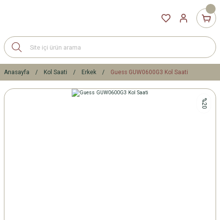
Anasayfa
Kol Saati
Erkek
Guess GUW0600G3 Kol Saati
%20