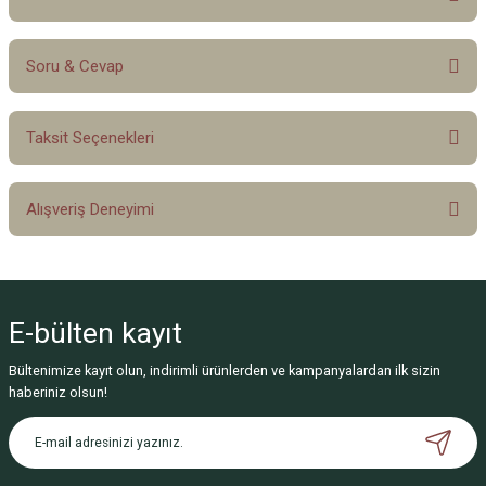
Soru & Cevap
Bu ürüne ilk yorumu siz yapın!
Taksit Seçenekleri
Yorum Yaz
Ürün hakkında henüz soru sorulmamış.
Alışveriş Deneyimi
Soru Sor
Sitemize ilk yorumu siz yapın!
E-bülten
kayıt
Deneyimini Paylaş
Bültenimize kayıt olun, indirimli ürünlerden ve kampanyalardan ilk sizin
haberiniz olsun!