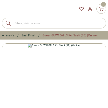
Anasayfa
Saat Fırsat
Guess GUW1069L3 Kol Saati (SZ) (Online)