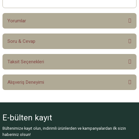
Yorumlar
Soru & Cevap
Bu ürüne ilk yorumu siz yapın!
Taksit Seçenekleri
Yorum Yaz
Ürün hakkında henüz soru sorulmamış.
Alışveriş Deneyimi
Soru Sor
Sitemize ilk yorumu siz yapın!
E-bülten
kayıt
Deneyimini Paylaş
Bültenimize kayıt olun, indirimli ürünlerden ve kampanyalardan ilk sizin
haberiniz olsun!