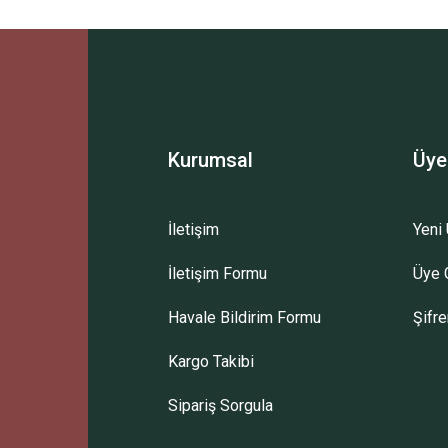
Ürün hakkında henüz soru sorulmamış.
Bu ürüne ilk yorumu siz yapın!
Sitemize ilk yorumu siz yapın!
Deneyimini Paylaş
Yorum Yaz
Soru Sor
Kurumsal
Üye
İletişim
Yeni 
İletişim Formu
Üye G
Havale Bildirim Formu
Şifr
Kargo Takibi
Sipariş Sorgula