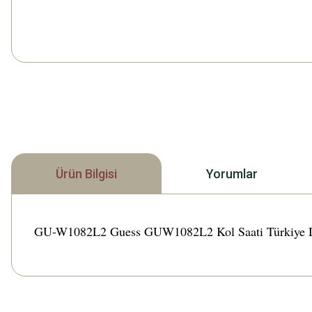
Ürün Bilgisi
Yorumlar
GU-W1082L2 Guess GUW1082L2 Kol Saati Türkiye Distrib