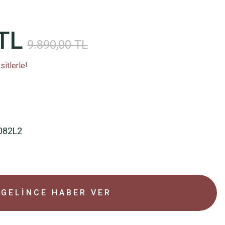
TL
9.890,00 TL
itlerle!
082L2
GELİNCE HABER VER