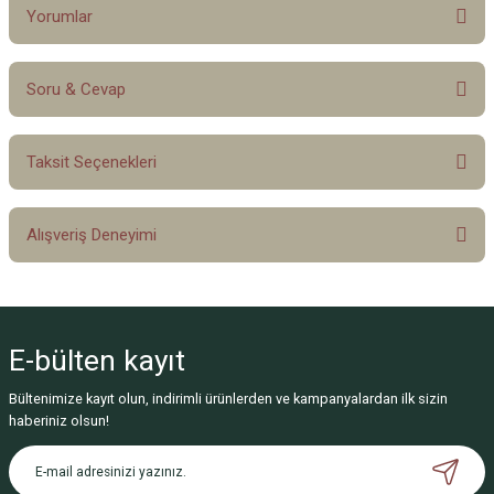
Yorumlar
Soru & Cevap
Bu ürüne ilk yorumu siz yapın!
Taksit Seçenekleri
Yorum Yaz
Ürün hakkında henüz soru sorulmamış.
Alışveriş Deneyimi
Soru Sor
Sitemize ilk yorumu siz yapın!
E-bülten
kayıt
Deneyimini Paylaş
Bültenimize kayıt olun, indirimli ürünlerden ve kampanyalardan ilk sizin
haberiniz olsun!