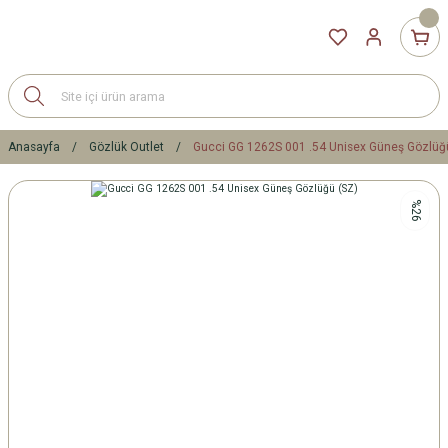
Anasayfa
Gözlük Outlet
Gucci GG 1262S 001 .54 Unisex Güneş Gözlüğ
%26