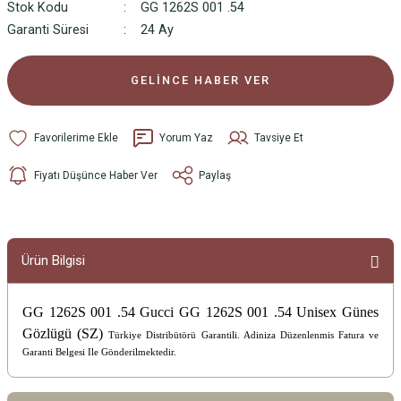
Stok Kodu
GG 1262S 001 .54
Garanti Süresi
24 Ay
GELİNCE HABER VER
Yorum Yaz
Tavsiye Et
Fiyatı Düşünce Haber Ver
Paylaş
Ürün Bilgisi
GG 1262S 001 .54 Gucci GG 1262S 001 .54 Unisex Günes
Gözlügü (SZ)
Türkiye Distribütörü Garantili. Adiniza Düzenlenmis Fatura ve
Garanti Belgesi Ile Gönderilmektedir.