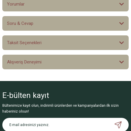
Yorumlar
Soru & Cevap
Bu ürüne ilk yorumu siz yapın!
Taksit Seçenekleri
Yorum Yaz
Ürün hakkında henüz soru sorulmamış.
Alışveriş Deneyimi
Soru Sor
Sitemize ilk yorumu siz yapın!
E-bülten
kayıt
Deneyimini Paylaş
Bültenimize kayıt olun, indirimli ürünlerden ve kampanyalardan ilk sizin
haberiniz olsun!