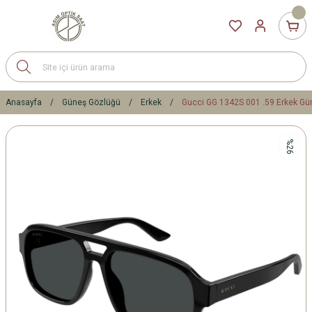
Anasayfa
Güneş Gözlüğü
Erkek
Gucci GG 1342S 001 .59 Erkek Gü
%26