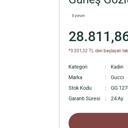
0 yorum
28.811,8
*3.201,32 TL den başlayan taks
Kategori
Kadın
Marka
Gucci
Stok Kodu
GG 127
Garanti Süresi
24 Ay