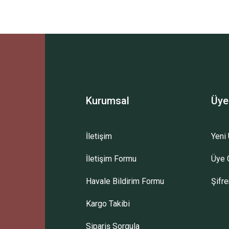
Ürün hakkında henüz soru sorulmamış.
Bu ürüne ilk yorumu siz yapın!
Sitemize ilk yorumu siz yapın!
Deneyimini Paylaş
Yorum Yaz
Soru Sor
Kurumsal
Üye
İletişim
Yeni 
İletişim Formu
Üye G
Havale Bildirim Formu
Şifr
Kargo Takibi
Sipariş Sorgula