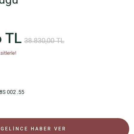
6 TL
38.830,00 TL
itlerle!
8S 002 .55
GELİNCE HABER VER