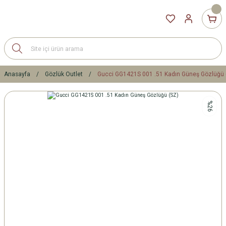
Anasayfa
Gözlük Outlet
Gucci GG1421S 001 .51 Kadın Güneş Gözlüğü 
%26