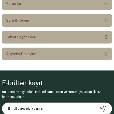
Yorumlar
Soru & Cevap
Bu ürüne ilk yorumu siz yapın!
Taksit Seçenekleri
Yorum Yaz
Ürün hakkında henüz soru sorulmamış.
Alışveriş Deneyimi
Soru Sor
Sitemize ilk yorumu siz yapın!
E-bülten
kayıt
Deneyimini Paylaş
Bültenimize kayıt olun, indirimli ürünlerden ve kampanyalardan ilk sizin
haberiniz olsun!