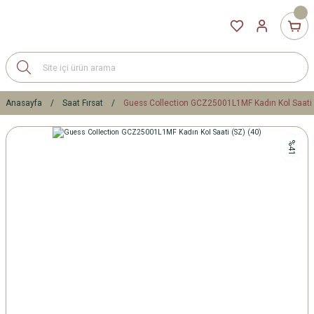
Anasayfa
Saat Fırsat
Guess Collection GCZ25001L1MF Kadın Kol Saati 
%41