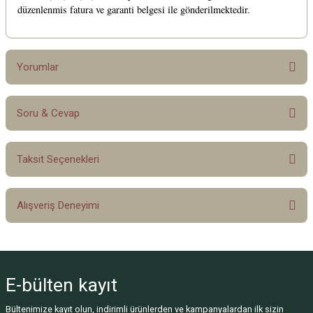
düzenlenmis fatura ve garanti belgesi ile gönderilmektedir.
Yorumlar
Soru & Cevap
Bu ürüne ilk yorumu siz yapın!
Taksit Seçenekleri
Yorum Yaz
Ürün hakkında henüz soru sorulmamış.
Alışveriş Deneyimi
Soru Sor
Sitemize ilk yorumu siz yapın!
E-bülten
kayıt
Deneyimini Paylaş
Bültenimize kayıt olun, indirimli ürünlerden ve kampanyalardan ilk sizin