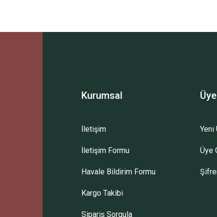
Ürün hakkında henüz soru sorulmamış.
Bu ürüne ilk yorumu siz yapın!
Sitemize ilk yorumu siz yapın!
Deneyimini Paylaş
Yorum Yaz
Soru Sor
Kurumsal
Üye
İletişim
Yeni 
İletişim Formu
Üye G
Havale Bildirim Formu
Şifr
Kargo Takibi
Sipariş Sorgula