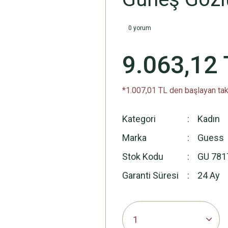
0 yorum
9.063,12 
*1.007,01 TL den başlayan taks
Kategori
Kadın
Marka
Guess
Stok Kodu
GU 781
Garanti Süresi
24 Ay