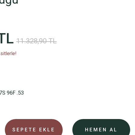
TL
11.328,90 TL
itlerle!
7S 96F .53
SEPETE EKLE
HEMEN AL