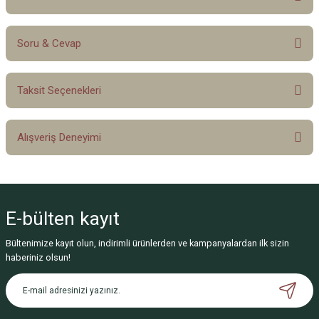
Soru & Cevap
Bu ürüne ilk yorumu siz yapın!
Taksit Seçenekleri
Yorum Yaz
Ürün hakkında henüz soru sorulmamış.
Alışveriş Deneyimi
Soru Sor
Sitemize ilk yorumu siz yapın!
E-bülten
kayıt
Deneyimini Paylaş
Bültenimize kayıt olun, indirimli ürünlerden ve kampanyalardan ilk sizin
haberiniz olsun!