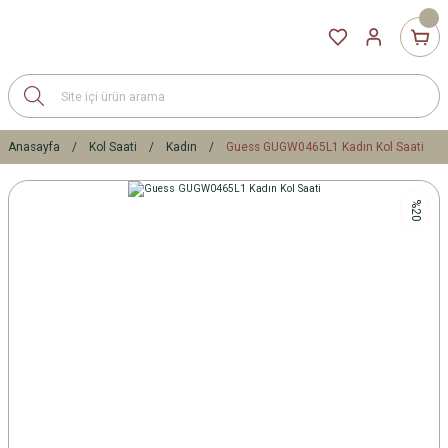
Anasayfa
Kol Saati
Kadın
Guess GUGW0465L1 Kadın Kol Saati
%20