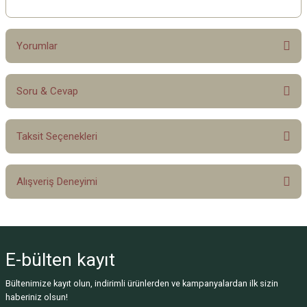
Yorumlar
Soru & Cevap
Bu ürüne ilk yorumu siz yapın!
Taksit Seçenekleri
Yorum Yaz
Ürün hakkında henüz soru sorulmamış.
Alışveriş Deneyimi
Soru Sor
Sitemize ilk yorumu siz yapın!
E-bülten
kayıt
Deneyimini Paylaş
Bültenimize kayıt olun, indirimli ürünlerden ve kampanyalardan ilk sizin
haberiniz olsun!