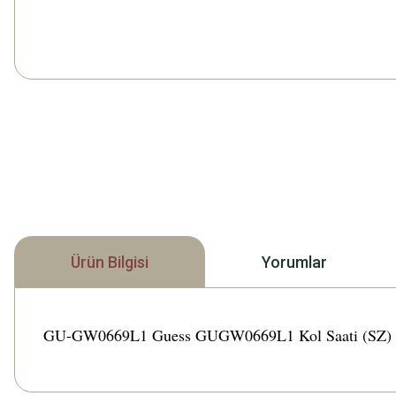
Ürün Bilgisi
Yorumlar
GU-GW0669L1 Guess GUGW0669L1 Kol Saati (SZ) (50) Tü