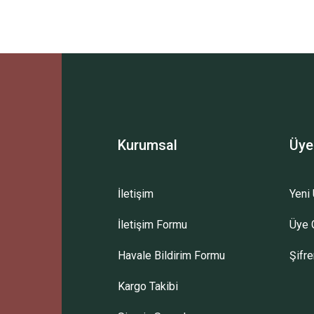
Ürün hakkında henüz soru sorulmamış.
Bu ürüne ilk yorumu siz yapın!
Sitemize ilk yorumu siz yapın!
Deneyimini Paylaş
Yorum Yaz
Soru Sor
Kurumsal
Üye
İletişim
Yeni 
İletişim Formu
Üye G
Havale Bildirim Formu
Şifr
Kargo Takibi