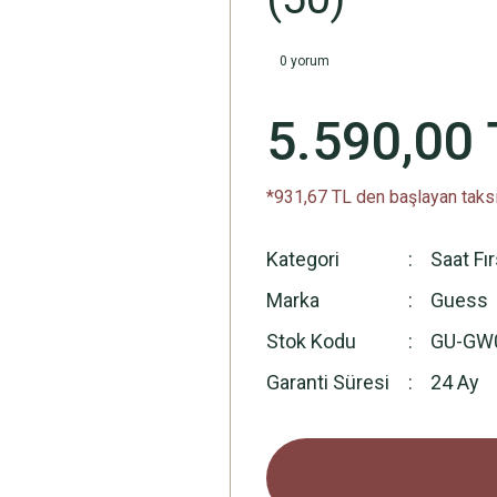
0 yorum
5.590,00 
*931,67 TL den başlayan taksi
Kategori
Saat Fı
Marka
Guess
Stok Kodu
GU-GW
Garanti Süresi
24 Ay