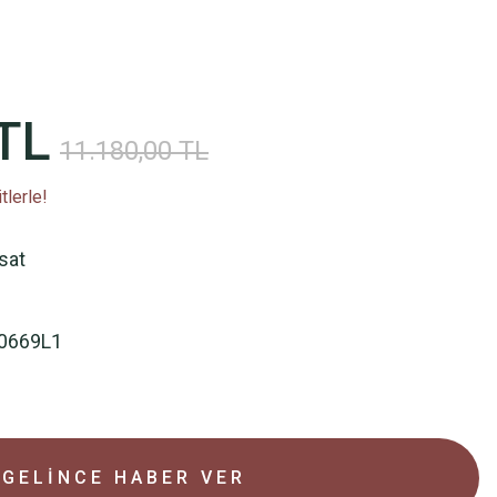
TL
11.180,00 TL
tlerle!
rsat
0669L1
GELİNCE HABER VER