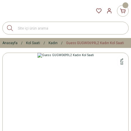
Anasayfa
Kol Saati
Kadın
Guess GUGW0699L2 Kadın Kol Saati
%20