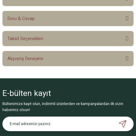
Soru & Cevap
Bu ürüne ilk yorumu siz yapın!
Taksit Seçenekleri
Yorum Yaz
Ürün hakkında henüz soru sorulmamış.
Alışveriş Deneyimi
Soru Sor
Sitemize ilk yorumu siz yapın!
E-bülten
kayıt
Deneyimini Paylaş
Bültenimize kayıt olun, indirimli ürünlerden ve kampanyalardan ilk sizin
haberiniz olsun!