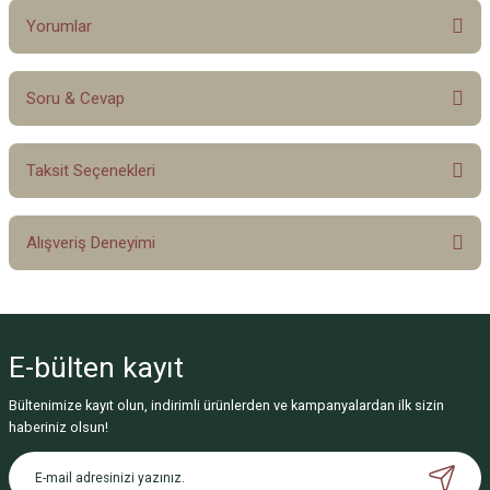
Yorumlar
Soru & Cevap
Bu ürüne ilk yorumu siz yapın!
Taksit Seçenekleri
Yorum Yaz
Ürün hakkında henüz soru sorulmamış.
Alışveriş Deneyimi
Soru Sor
Sitemize ilk yorumu siz yapın!
E-bülten
kayıt
Deneyimini Paylaş
Bültenimize kayıt olun, indirimli ürünlerden ve kampanyalardan ilk sizin
haberiniz olsun!