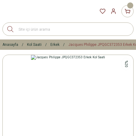
Anasayfa
Kol Saati
Erkek
Jacques Philippe JPQGC372353 Erkek Ko
%20