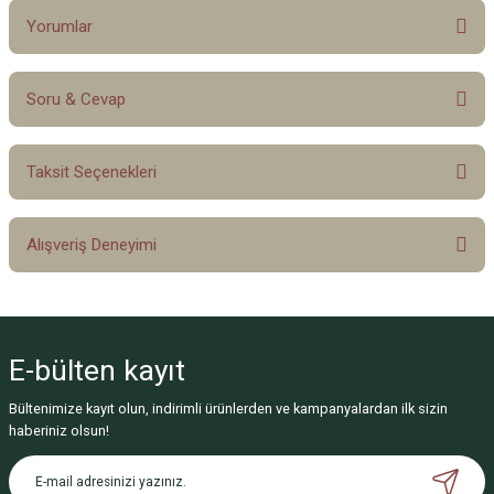
Yorumlar
Soru & Cevap
Bu ürüne ilk yorumu siz yapın!
Taksit Seçenekleri
Yorum Yaz
Ürün hakkında henüz soru sorulmamış.
Alışveriş Deneyimi
Soru Sor
Sitemize ilk yorumu siz yapın!
E-bülten
kayıt
Deneyimini Paylaş
Bültenimize kayıt olun, indirimli ürünlerden ve kampanyalardan ilk sizin
haberiniz olsun!