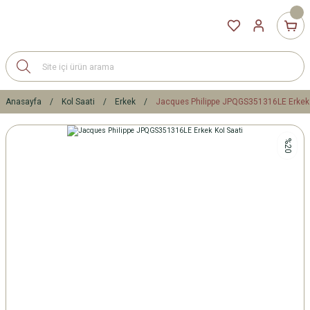
Anasayfa
Kol Saati
Erkek
Jacques Philippe JPQGS351316LE Erkek 
%20