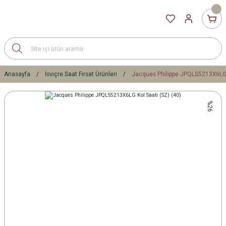
Anasayfa
İsviçre Saat Fırsat Ürünleri
Jacques Philippe JPQLS5213X6LG K
%26