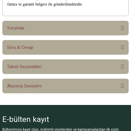
fatura ve garanti belgesi ile gönderilmektedir.
Yorumlar
Soru & Cevap
Bu ürüne ilk yorumu siz yapın!
Taksit Seçenekleri
Yorum Yaz
Ürün hakkında henüz soru sorulmamış.
Alışveriş Deneyimi
Soru Sor
Sitemize ilk yorumu siz yapın!
E-bülten
kayıt
Deneyimini Paylaş
Bültenimize kayıt olun, indirimli ürünlerden ve kampanyalardan ilk sizin