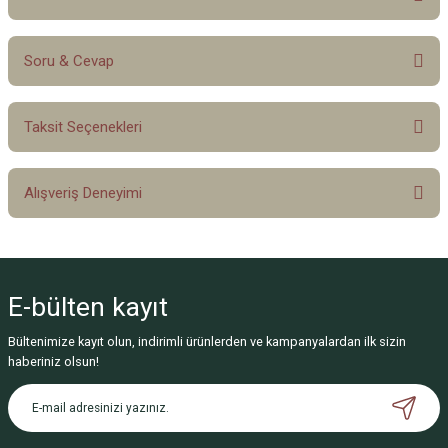
Soru & Cevap
Bu ürüne ilk yorumu siz yapın!
Taksit Seçenekleri
Yorum Yaz
Ürün hakkında henüz soru sorulmamış.
Alışveriş Deneyimi
Soru Sor
Sitemize ilk yorumu siz yapın!
E-bülten
kayıt
Deneyimini Paylaş
Bültenimize kayıt olun, indirimli ürünlerden ve kampanyalardan ilk sizin
haberiniz olsun!