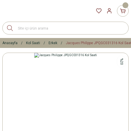
Anasayfa
Kol Saati
Erkek
Jacques Philippe JPQGC031316 Kol Saat
%20