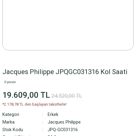
Jacques Philippe JPQGC031316 Kol Saati
0 yorum
19.609,00 TL
24.520,00 TL
*2.178,78 TL den başlayan taksitlerle!
Kategori
Erkek
Marka
Jacques Philippe
Stok Kodu
JPQ-GC031316