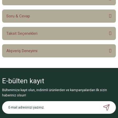
Soru & Cevap
Bu ürüne ilk yorumu siz yapın!
Taksit Seçenekleri
Yorum Yaz
Ürün hakkında henüz soru sorulmamış.
Alışveriş Deneyimi
Soru Sor
Sitemize ilk yorumu siz yapın!
E-bülten
kayıt
Deneyimini Paylaş
Bültenimize kayıt olun, indirimli ürünlerden ve kampanyalardan ilk sizin
haberiniz olsun!