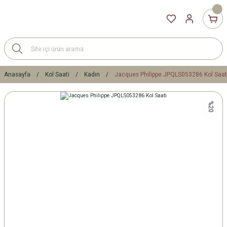
Anasayfa
Kol Saati
Kadın
Jacques Philippe JPQLS053286 Kol Saat
%20