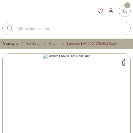
Anasayfa
Kol Saati
Kadın
Lacoste LAC2001236 Kol Saati
%20