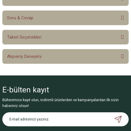
Soru & Cevap
Bu ürüne ilk yorumu siz yapın!
Taksit Seçenekleri
Yorum Yaz
Ürün hakkında henüz soru sorulmamış.
Alışveriş Deneyimi
Soru Sor
Sitemize ilk yorumu siz yapın!
E-bülten
kayıt
Deneyimini Paylaş
Bültenimize kayıt olun, indirimli ürünlerden ve kampanyalardan ilk sizin
haberiniz olsun!