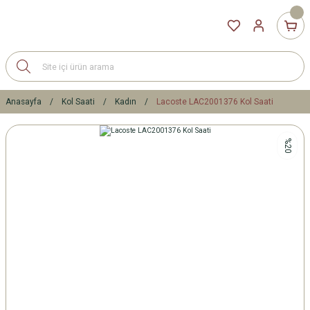
Anasayfa
Kol Saati
Kadın
Lacoste LAC2001376 Kol Saati
%20