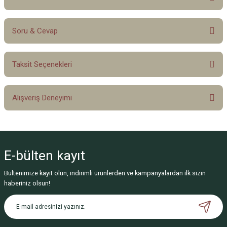
Soru & Cevap
Bu ürüne ilk yorumu siz yapın!
Taksit Seçenekleri
Yorum Yaz
Ürün hakkında henüz soru sorulmamış.
Alışveriş Deneyimi
Soru Sor
Sitemize ilk yorumu siz yapın!
E-bülten
kayıt
Deneyimini Paylaş
Bültenimize kayıt olun, indirimli ürünlerden ve kampanyalardan ilk sizin
haberiniz olsun!