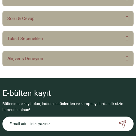
Soru & Cevap
Bu ürüne ilk yorumu siz yapın!
Taksit Seçenekleri
Yorum Yaz
Ürün hakkında henüz soru sorulmamış.
Alışveriş Deneyimi
Soru Sor
Sitemize ilk yorumu siz yapın!
E-bülten
kayıt
Deneyimini Paylaş
Bültenimize kayıt olun, indirimli ürünlerden ve kampanyalardan ilk sizin
haberiniz olsun!