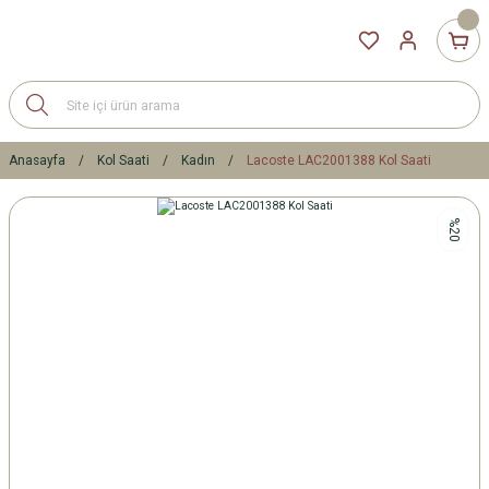
Anasayfa
Kol Saati
Kadın
Lacoste LAC2001388 Kol Saati
%20