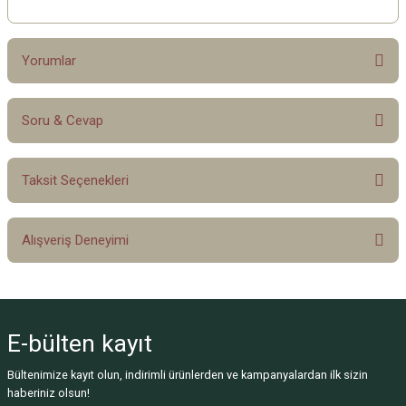
Yorumlar
Soru & Cevap
Bu ürüne ilk yorumu siz yapın!
Taksit Seçenekleri
Yorum Yaz
Ürün hakkında henüz soru sorulmamış.
Alışveriş Deneyimi
Soru Sor
Sitemize ilk yorumu siz yapın!
E-bülten
kayıt
Deneyimini Paylaş
Bültenimize kayıt olun, indirimli ürünlerden ve kampanyalardan ilk sizin
haberiniz olsun!