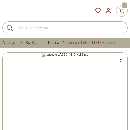
Anasayfa
Kol Saati
Unisex
Lacoste LAC2011317 Kol Saati
%20