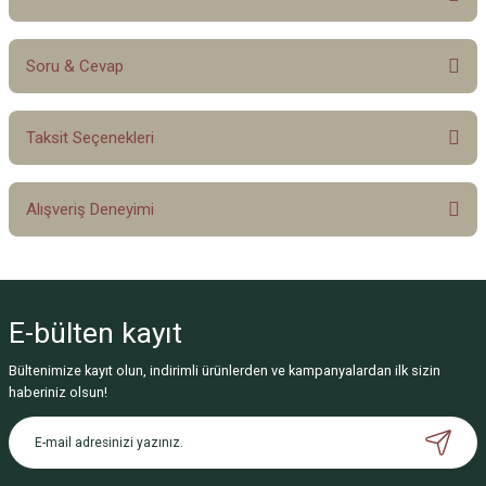
Soru & Cevap
Bu ürüne ilk yorumu siz yapın!
Taksit Seçenekleri
Yorum Yaz
Ürün hakkında henüz soru sorulmamış.
Alışveriş Deneyimi
Soru Sor
Sitemize ilk yorumu siz yapın!
E-bülten
kayıt
Deneyimini Paylaş
Bültenimize kayıt olun, indirimli ürünlerden ve kampanyalardan ilk sizin
haberiniz olsun!