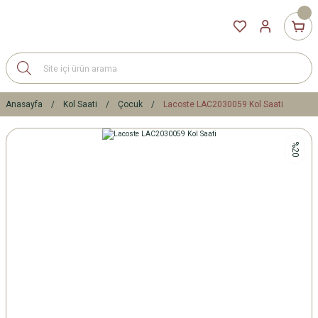
Anasayfa
Kol Saati
Çocuk
Lacoste LAC2030059 Kol Saati
%20