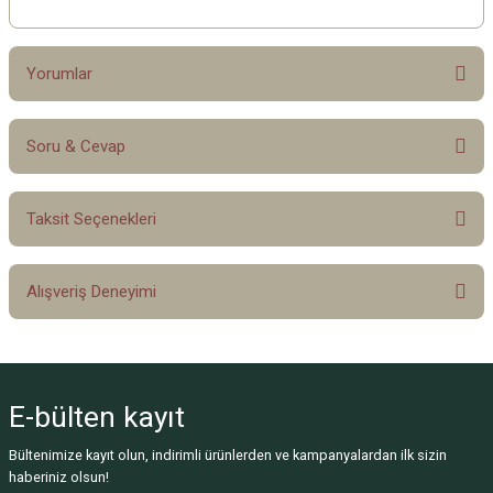
Yorumlar
Soru & Cevap
Bu ürüne ilk yorumu siz yapın!
Taksit Seçenekleri
Yorum Yaz
Ürün hakkında henüz soru sorulmamış.
Alışveriş Deneyimi
Soru Sor
Sitemize ilk yorumu siz yapın!
E-bülten
kayıt
Deneyimini Paylaş
Bültenimize kayıt olun, indirimli ürünlerden ve kampanyalardan ilk sizin
haberiniz olsun!